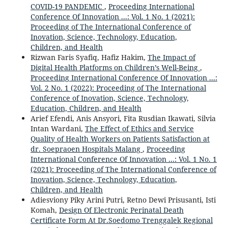
COVID-19 PANDEMIC
,
Proceeding International
Conference Of Innovation ...: Vol. 1 No. 1 (2021):
Proceeding of The International Conference of
Inovation, Science, Technology, Education,
Children, and Health
Rizwan Faris Syafiq, Hafiz Hakim,
The Impact of
Digital Health Platforms on Children’s Well-Being
,
Proceeding International Conference Of Innovation ...:
Vol. 2 No. 1 (2022): Proceeding of The International
Conference of Inovation, Science, Technology,
Education, Children, and Health
Arief Efendi, Anis Ansyori, Fita Rusdian Ikawati, Silvia
Intan Wardani,
The Effect of Ethics and Service
Quality of Health Workers on Patients Satisfaction at
dr. Soepraoen Hospitals Malang
,
Proceeding
International Conference Of Innovation ...: Vol. 1 No. 1
(2021): Proceeding of The International Conference of
Inovation, Science, Technology, Education,
Children, and Health
Adiesviony Piky Arini Putri, Retno Dewi Prisusanti, Isti
Komah,
Design Of Electronic Perinatal Death
Certificate Form At Dr.Soedomo Trenggalek Regional