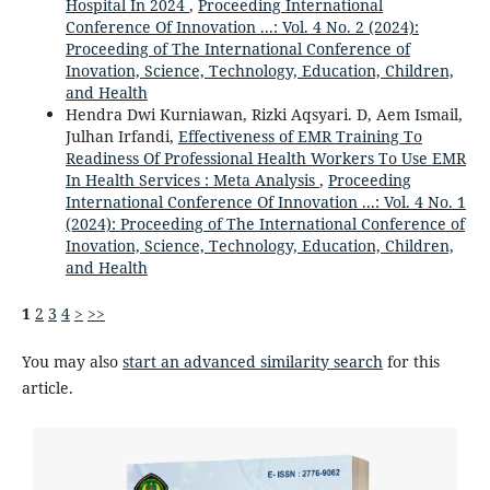
Hospital In 2024
,
Proceeding International
Conference Of Innovation ...: Vol. 4 No. 2 (2024):
Proceeding of The International Conference of
Inovation, Science, Technology, Education, Children,
and Health
Hendra Dwi Kurniawan, Rizki Aqsyari. D, Aem Ismail,
Julhan Irfandi,
Effectiveness of EMR Training To
Readiness Of Professional Health Workers To Use EMR
In Health Services : Meta Analysis
,
Proceeding
International Conference Of Innovation ...: Vol. 4 No. 1
(2024): Proceeding of The International Conference of
Inovation, Science, Technology, Education, Children,
and Health
1
2
3
4
>
>>
You may also
start an advanced similarity search
for this
article.