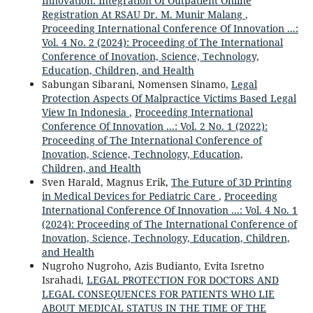
Innovation: Integration Of Outpatient Online
Registration At RSAU Dr. M. Munir Malang
,
Proceeding International Conference Of Innovation ...:
Vol. 4 No. 2 (2024): Proceeding of The International
Conference of Inovation, Science, Technology,
Education, Children, and Health
Sabungan Sibarani, Nomensen Sinamo,
Legal
Protection Aspects Of Malpractice Victims Based Legal
View In Indonesia
,
Proceeding International
Conference Of Innovation ...: Vol. 2 No. 1 (2022):
Proceeding of The International Conference of
Inovation, Science, Technology, Education,
Children, and Health
Sven Harald, Magnus Erik,
The Future of 3D Printing
in Medical Devices for Pediatric Care
,
Proceeding
International Conference Of Innovation ...: Vol. 4 No. 1
(2024): Proceeding of The International Conference of
Inovation, Science, Technology, Education, Children,
and Health
Nugroho Nugroho, Azis Budianto, Evita Isretno
Israhadi,
LEGAL PROTECTION FOR DOCTORS AND
LEGAL CONSEQUENCES FOR PATIENTS WHO LIE
ABOUT MEDICAL STATUS IN THE TIME OF THE