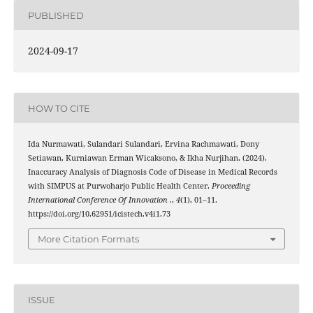
PUBLISHED
2024-09-17
HOW TO CITE
Ida Nurmawati, Sulandari Sulandari, Ervina Rachmawati, Dony
Setiawan, Kurniawan Erman Wicaksono, & Ikha Nurjihan. (2024).
Inaccuracy Analysis of Diagnosis Code of Disease in Medical Records
with SIMPUS at Purwoharjo Public Health Center.
Proceeding
International Conference Of Innovation .
,
4
(1), 01–11.
https://doi.org/10.62951/icistech.v4i1.73
More Citation Formats
ISSUE