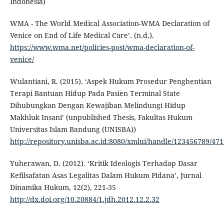
Indonesia)
WMA - The World Medical Association-WMA Declaration of
Venice on End of Life Medical Care’. (n.d.).
https://www.wma.net/policies-post/wma-declaration-of-
venice/
Wulantiani, R. (2015). ‘Aspek Hukum Prosedur Penghentian
Terapi Bantuan Hidup Pada Pasien Terminal State
Dihubungkan Dengan Kewajiban Melindungi Hidup
Makhluk Insani’ (unpublished Thesis, Fakultas Hukum
Universitas Islam Bandung (UNISBA))
http://repository.unisba.ac.id:8080/xmlui/handle/123456789/47
Yuherawan, D. (2012). ‘Kritik Ideologis Terhadap Dasar
Kefilsafatan Asas Legalitas Dalam Hukum Pidana’, Jurnal
Dinamika Hukum, 12(2), 221-35
http://dx.doi.org/10.20884/1.jdh.2012.12.2.32