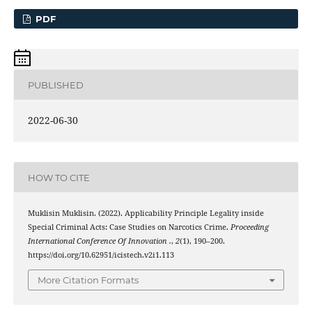
PDF
PUBLISHED
2022-06-30
HOW TO CITE
Muklisin Muklisin. (2022). Applicability Principle Legality inside
Special Criminal Acts: Case Studies on Narcotics Crime.
Proceeding
International Conference Of Innovation .
,
2
(1), 190–200.
https://doi.org/10.62951/icistech.v2i1.113
More Citation Formats