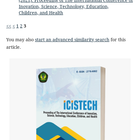
(2021): Proceeding of The International Conference of
Inovation, Science, Technology, Education,
Children, and Health
<<
<
1
2
3
You may also
start an advanced similarity search
for this
article.