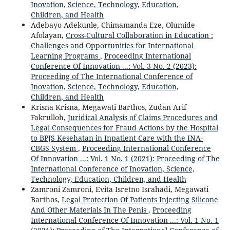
Inovation, Science, Technology, Education,
Children, and Health
Adebayo Adekunle, Chimamanda Eze, Olumide
Afolayan,
Cross-Cultural Collaboration in Education :
Challenges and Opportunities for International
Learning Programs
,
Proceeding International
Conference Of Innovation ...: Vol. 3 No. 2 (2023):
Proceeding of The International Conference of
Inovation, Science, Technology, Education,
Children, and Health
Krisna Krisna, Megawati Barthos, Zudan Arif
Fakrulloh,
Juridical Analysis of Claims Procedures and
Legal Consequences for Fraud Actions by the Hospital
to BPJS Kesehatan in Inpatient Care with the INA-
CBGS System
,
Proceeding International Conference
Of Innovation ...: Vol. 1 No. 1 (2021): Proceeding of The
International Conference of Inovation, Science,
Technology, Education, Children, and Health
Zamroni Zamroni, Evita Isretno Israhadi, Megawati
Barthos,
Legal Protection Of Patients Injecting Silicone
And Other Materials In The Penis
,
Proceeding
International Conference Of Innovation ...: Vol. 1 No. 1