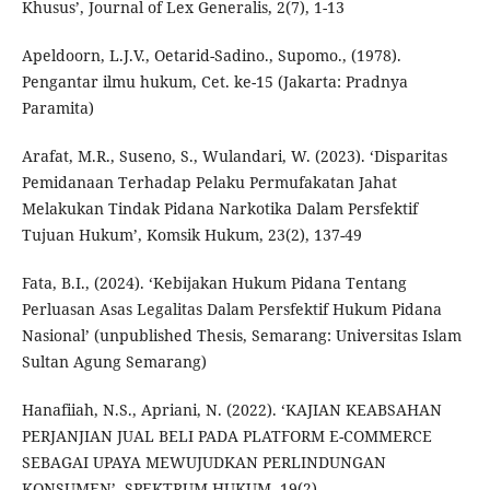
Khusus’, Journal of Lex Generalis, 2(7), 1-13
Apeldoorn, L.J.V., Oetarid-Sadino., Supomo., (1978).
Pengantar ilmu hukum, Cet. ke-15 (Jakarta: Pradnya
Paramita)
Arafat, M.R., Suseno, S., Wulandari, W. (2023). ‘Disparitas
Pemidanaan Terhadap Pelaku Permufakatan Jahat
Melakukan Tindak Pidana Narkotika Dalam Persfektif
Tujuan Hukum’, Komsik Hukum, 23(2), 137-49
Fata, B.I., (2024). ‘Kebijakan Hukum Pidana Tentang
Perluasan Asas Legalitas Dalam Persfektif Hukum Pidana
Nasional’ (unpublished Thesis, Semarang: Universitas Islam
Sultan Agung Semarang)
Hanafiiah, N.S., Apriani, N. (2022). ‘KAJIAN KEABSAHAN
PERJANJIAN JUAL BELI PADA PLATFORM E-COMMERCE
SEBAGAI UPAYA MEWUJUDKAN PERLINDUNGAN
KONSUMEN’, SPEKTRUM HUKUM, 19(2)